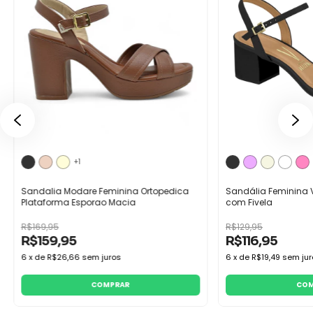
+1
Sandalia Modare Feminina Ortopedica
Sandália Feminina 
Plataforma Esporao Macia
com Fivela
R$169,95
R$129,95
R$159,95
R$116,95
6
x
de
R$26,66
sem juros
6
x
de
R$19,49
sem jur
COMPRAR
COM