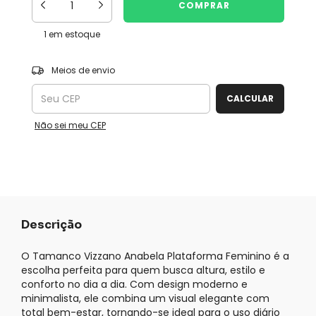
1
em estoque
ALTERAR CEP
Entregas para o CEP:
Meios de envio
CALCULAR
Não sei meu CEP
Descrição
O Tamanco Vizzano Anabela Plataforma Feminino é a
escolha perfeita para quem busca altura, estilo e
conforto no dia a dia. Com design moderno e
minimalista, ele combina um visual elegante com
total bem-estar, tornando-se ideal para o uso diário