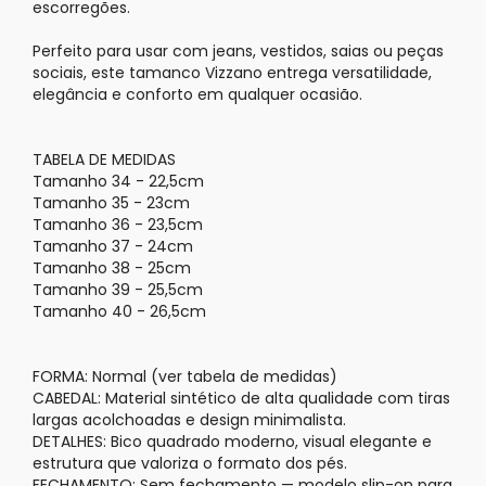
escorregões.
Perfeito para usar com jeans, vestidos, saias ou peças
sociais, este tamanco Vizzano entrega versatilidade,
elegância e conforto em qualquer ocasião.
TABELA DE MEDIDAS
Tamanho 34 - 22,5cm
Tamanho 35 - 23cm
Tamanho 36 - 23,5cm
Tamanho 37 - 24cm
Tamanho 38 - 25cm
Tamanho 39 - 25,5cm
Tamanho 40 - 26,5cm
FORMA: Normal (ver tabela de medidas)
CABEDAL: Material sintético de alta qualidade com tiras
largas acolchoadas e design minimalista.
DETALHES: Bico quadrado moderno, visual elegante e
estrutura que valoriza o formato dos pés.
FECHAMENTO: Sem fechamento — modelo
slip-on
para