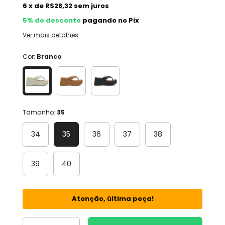
6
x
de
R$28,32
sem juros
5% de desconto
pagando no Pix
Ver mais detalhes
Cor:
Branco
Tamanho:
35
34
35
36
37
38
39
40
Atenção, última peça!