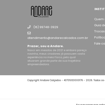
INSTI
Quem 
Guia d
(16) 99748-3929
Trocas
Políti
atendimento@andarecalcados.com.br
Fale c
Prazer, sou a Andare.
Nasci em meados de 2021 e embora pareço
novinha, meus criadores já possuem vasta
experiência no meio físico, pelo qual
atuaram grande parte de sua trajetória
empreendedora.
Copyright Andare Calçados - 43705133000176 - 2026. Todos os d
Ao navegar por este