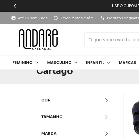
USE O CUPOM 
Até 6x sem juros
Troca rápida e fácil
Produtos originais
Início
>
Marcas
>
Cartago
FEMININO
MASCULINO
INFANTIL
MARCAS
Cartago
COR
TAMANHO
MARCA