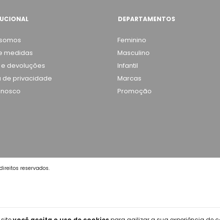
TUCIONAL
DEPARTAMENTOS
somos
Feminino
e medidas
Masculino
 e devoluções
Infantil
ca de privacidade
Marcas
onosco
Promoção
ireitos reservados.
 site
você aceita o uso de cookies
para agilizar a sua experiência de 