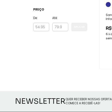
PREÇO
San
De
Até
Infa
Mal
Con
R$
APLICAR
Mas
6
x
sem 
NEWSLETTER
QUER RECEBER NOSSAS OFERTA
COMECE A RECEBÊ-LAS!