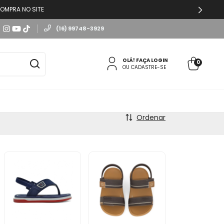
OMPRA NO SITE
(16) 99748-3929
OLÁ!
FAÇA LOGIN
0
OU CADASTRE-SE
Ordenar