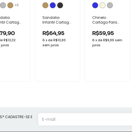
+3
dalia
Sandalia
Chinelo
ntil Cartago
Infantil Cartago
Cartago Paris
aga Sport
Dakar II Conforto
Conforto Macio
forto
Macia
79,90
R$64,95
R$59,95
culina
de
R$13,32
6
x
de
R$10,83
6
x
de
R$9,99
sem
juros
sem juros
juros
S? CADASTRE-SE E