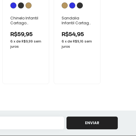
Chinelo Infantil
Sandalia
Cartago
Infantil Cartago
Malaga Sport
Dakar II Conforto
Macio Baby
Baby
R$59,95
R$54,95
6
x
de
R$9,99
sem
6
x
de
R$9,16
sem
juros
juros