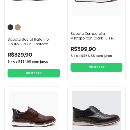
Sapato Democrata
Metropolitan Clark Pulse
Sapato Social Rafarillo
Couro
Couro Slip On Conforto
R$399,90
R$329,90
6
x
de
R$66,65
sem juros
6
x
de
R$54,98
sem juros
COMPRAR
COMPRAR