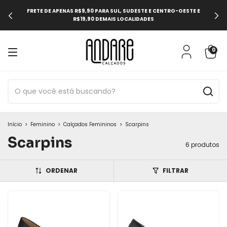
FRETE DE APENAS R$9,90 PARA SUL, SUDESTE E CENTRO-OESTE E
R$19,90 DEMAIS LOCALIDADES
0
Início
>
Feminino
>
Calçados Femininos
>
Scarpins
Scarpins
6 produtos
ORDENAR
FILTRAR