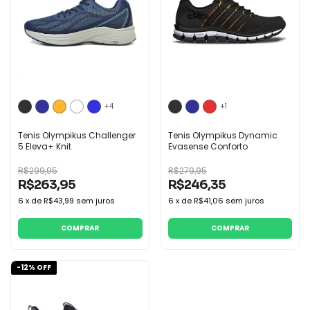
+4
+1
Tenis Olympikus Challenger
Tenis Olympikus Dynamic
5 Eleva+ Knit
Evasense Conforto
R$299,95
R$279,95
R$263,95
R$246,35
6
x
de
R$43,99
sem juros
6
x
de
R$41,06
sem juros
COMPRAR
COMPRAR
-
12
% OFF