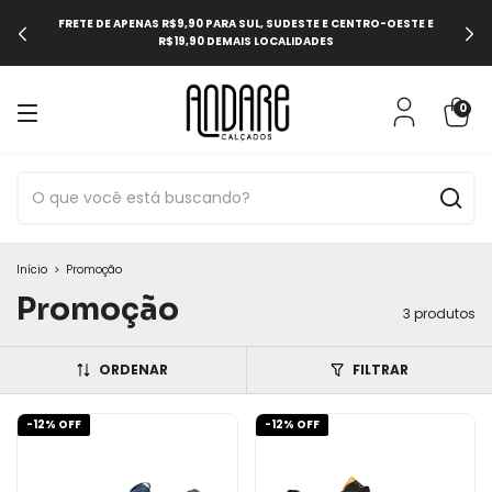
E APENAS R$9,90 PARA SUL, SUDESTE E CENTRO-OESTE E
USE O 
R$19,90 DEMAIS LOCALIDADES
0
Início
>
Promoção
Promoção
3 produtos
ORDENAR
FILTRAR
-
12
% OFF
-
12
% OFF