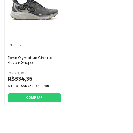
3 cores
Tenis Olympikus Circuito
Eleva+ Gripper
R$379,95
R$334,35
6
x
de
R$55,73
sem juros
COMPRAR