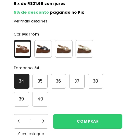
6
x
de
R$31,65
sem juros
5% de desconto
pagando no Pix
Ver mais detalhes
Cor:
Marrom
Tamanho:
34
34
35
36
37
38
39
40
9
em estoque