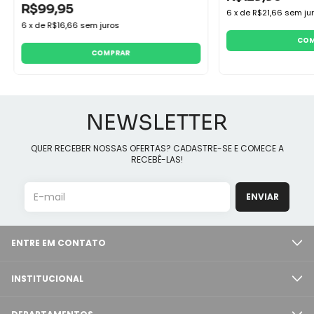
R$99,95
6
x
de
R$21,66
sem ju
6
x
de
R$16,66
sem juros
COM
COMPRAR
NEWSLETTER
QUER RECEBER NOSSAS OFERTAS? CADASTRE-SE E COMECE A
RECEBÊ-LAS!
ENTRE EM CONTATO
INSTITUCIONAL