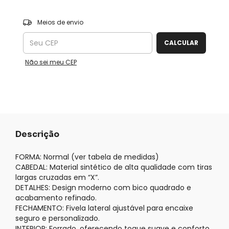
ALTERAR CEP
Entregas para o CEP:
Meios de envio
CALCULAR
Não sei meu CEP
Descrição
FORMA: Normal (ver tabela de medidas)
CABEDAL: Material sintético de alta qualidade com tiras
largas cruzadas em “X”.
DETALHES: Design moderno com bico quadrado e
acabamento refinado.
FECHAMENTO: Fivela lateral ajustável para encaixe
seguro e personalizado.
INTERIOR: Forrado, oferecendo toque suave e conforto