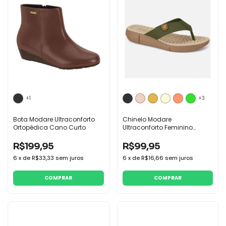
+1
+3
Bota Modare Ultraconforto
Chinelo Modare
Ortopédica Cano Curto
Ultraconforto Feminino
Ortopedico Massageador
Macio
R$199,95
R$99,95
6
x
de
R$33,33
sem juros
6
x
de
R$16,66
sem juros
COMPRAR
COMPRAR