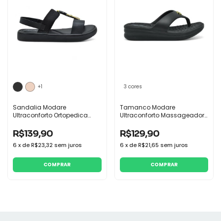
+1
3 cores
Sandalia Modare
Tamanco Modare
Ultraconforto Ortopedica
Ultraconforto Massageador
Pedraria
Flatform ReflexSense
R$139,90
R$129,90
6
x
de
R$23,32
sem juros
6
x
de
R$21,65
sem juros
COMPRAR
COMPRAR