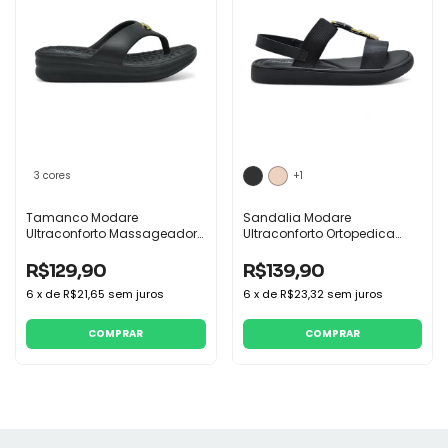
3 cores
+1
Tamanco Modare
Sandalia Modare
Ultraconforto Massageador
Ultraconforto Ortopedica
Flatform ReflexSense
Pedraria
R$129,90
R$139,90
6
x
de
R$21,65
sem juros
6
x
de
R$23,32
sem juros
COMPRAR
COMPRAR