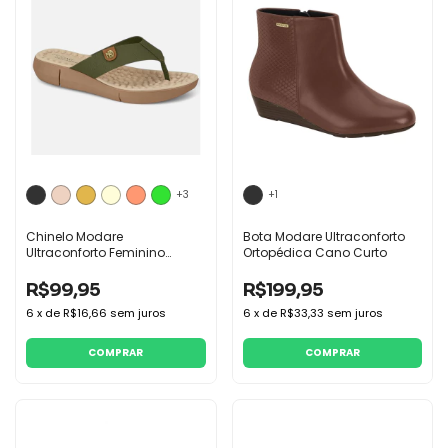
+3
+1
Chinelo Modare
Bota Modare Ultraconforto
Ultraconforto Feminino
Ortopédica Cano Curto
Ortopedico Massageador
Macio
R$99,95
R$199,95
6
x
de
R$16,66
sem juros
6
x
de
R$33,33
sem juros
COMPRAR
COMPRAR