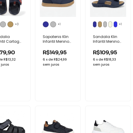
+3
+1
+1
dalia
Sapatenis Klin
Sandalia Klin
ntil Cartago
Infantil Menino
Infantil Menino
aga Sport
Mini Flyer
Tic Tac Conforto
forto
Elastico
79,90
R$149,95
R$109,95
culina
de
R$13,32
6
x
de
R$24,99
6
x
de
R$18,33
juros
sem juros
sem juros