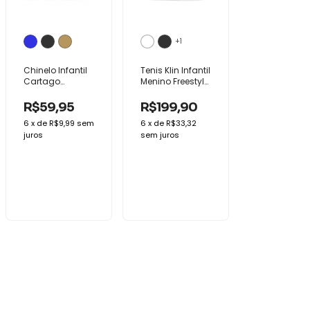
+1
Chinelo Infantil
Tenis Klin Infantil
Cartago
Menino Freestyle
Malaga Sport
Mini Conforto
Macio Baby
R$59,95
R$199,90
6
x
de
R$9,99
sem
6
x
de
R$33,32
juros
sem juros