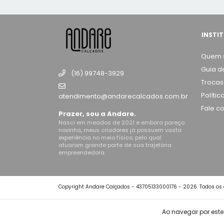
INSTI
Quem 
Guia d
(16) 99748-3929
Trocas
Políti
atendimento@andarecalcados.com.br
Fale c
Prazer, sou a Andare.
Nasci em meados de 2021 e embora pareço
novinha, meus criadores já possuem vasta
experiência no meio físico, pelo qual
atuaram grande parte de sua trajetória
empreendedora.
Copyright Andare Calçados - 43705133000176 - 2026. Todos os d
Ao navegar por este