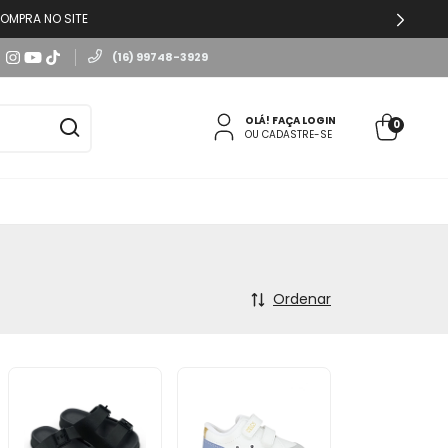
OMPRA NO SITE
(16) 99748-3929
OLÁ!
FAÇA LOGIN
0
OU CADASTRE-SE
Ordenar