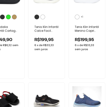
+1
dalia
Tenis Klin Infantil
Tenis Klin Infantil
ntil Cartago
Calce Facil
Menino Capri
o Conforto
Capri Mini Macio
Mini Conforto
ia Baby
49,90
R$199,95
R$199,95
de
R$8,32
sem
6
x
de
R$33,33
6
x
de
R$33,33
s
sem juros
sem juros