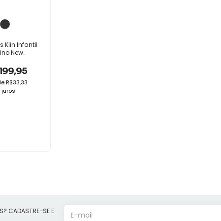
s Klin Infantil
ino New
t Elastico
e
199,95
de
R$33,33
juros
S? CADASTRE-SE E