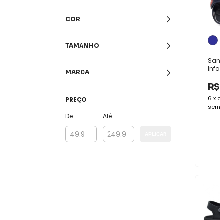
COR
TAMANHO
San
Infa
MARCA
Mal
Con
R$
Mas
6
x
PREÇO
sem 
De
Até
APLICAR