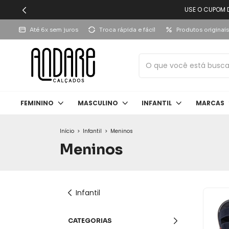
USE O CUPOM 
Até 6x sem juros
Troca rápida e fácil
Produtos originais
FEMININO
MASCULINO
INFANTIL
MARCAS
Início
>
Infantil
>
Meninos
Meninos
Infantil
CATEGORIAS