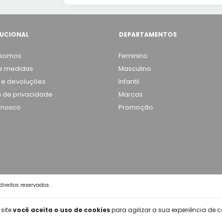
TUCIONAL
DEPARTAMENTOS
somos
Feminino
e medidas
Masculino
 e devoluções
Infantil
ca de privacidade
Marcas
onosco
Promoção
ireitos reservados.
 site
você aceita o uso de cookies
para agilizar a sua experiência de 