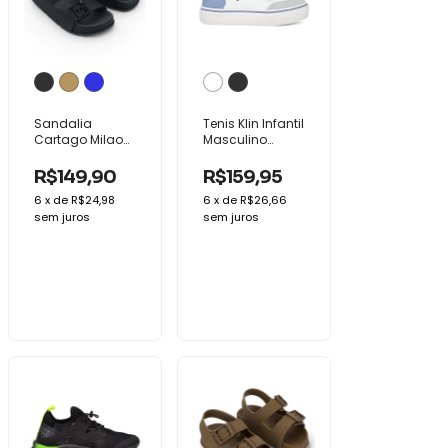
Sandalia
Tenis Klin Infantil
Cartago Milao
Masculino
Plus Slide Infantil
Menino Freestyle
Menino Conforto
Baby Conforto
R$149,90
R$159,95
6
x
de
R$24,98
6
x
de
R$26,66
sem juros
sem juros