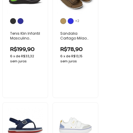
+2
Tenis Klin Infantil
Sandalia
Masculino
Cartago Milao
Menino New
Baby Conforto
Sport Elastico
Infantil Ajustavel
R$199,90
R$78,90
Leve
6
x
de
R$33,32
6
x
de
R$13,15
sem juros
sem juros